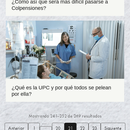
¿Cómo así que será más difícil pasarse a
Colpensiones?
¿Qué es la UPC y por qué todos se pelean
por ella?
Mostrando
241
–
252
de
269
resultados
…
Anterior
1
20
21
22
23
Siguiente